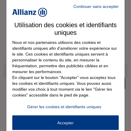
Vous rencontrez un litige avec votre fournisseur d’énergie
Continuer sans accepter
? Vous contestez une facture, de gaz ou d’électricité, trop
élevée ou une augmentation brutale et inexpliquée de
Utilisation des cookies et identifiants
votre consommation ? Peut-être subissez-vous une
coupure de votre alimentation à la suite d’u...
uniques
Nous et nos partenaires utilisons des cookies et
identifiants uniques afin d'améliorer votre expérience sur
5 minutes
le site. Ces cookies et identifiants uniques servent à
personnaliser le contenu du site, en mesurer la
fréquentation, permettre des publicités ciblées et en
mesurer les performances.
En cliquant sur le bouton "Accepter" vous acceptez tous
Gratuit
les cookies et identifiants uniques. Vous pouvez aussi
Solutionner un conflit de voisinage
modifier vos choix à tout moment via le lien "Gérer les
cookies" accessible dans le pied de page.
Vous subissez régulièrement les nuisances sonores ou
Gérer les cookies et identifiants uniques
visuelles de vos voisins ? Vous ne supportez plus leur
musique trop forte, leurs haies non taillées, leurs intrusions
Accepter
sur votre propriété ou les odeurs de leurs poubelles ?