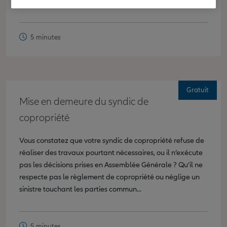
Quels sont vos recours face à un voisin...
5 minutes
Gratuit
Mise en demeure du syndic de
copropriété
Vous constatez que votre syndic de copropriété refuse de
réaliser des travaux pourtant nécessaires, ou il n’exécute
pas les décisions prises en Assemblée Générale ? Qu’il ne
respecte pas le règlement de copropriété ou néglige un
sinistre touchant les parties commun...
5 minutes