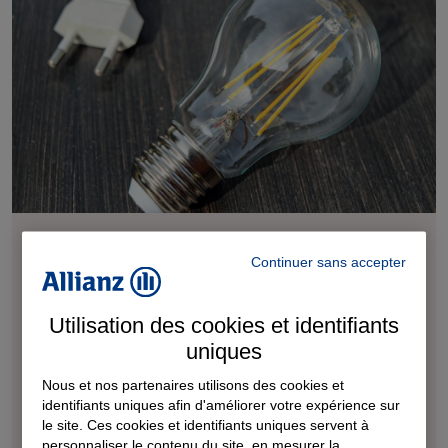
Peut-on me couper l'électricité pour impayés
alors que nous sommes en plein hiver ?
Continuer sans accepter
Votre fournisseur ne peut pas librement vous couper
Utilisation des cookies et identifiants
l’électricité en cas d’impayés : une procédure particulière doit
uniques
être respectée. Couper l’électricité d’une résidence principale
pendant la période hivernale est même interdit. Quelle est la
Nous et nos partenaires utilisons des cookies et
procédure pour couper l’électricité en dehors de l’hiver ? Le
identifiants uniques afin d'améliorer votre expérience sur
le site. Ces cookies et identifiants uniques servent à
courrier de ...
personnaliser le contenu du site, en mesurer la