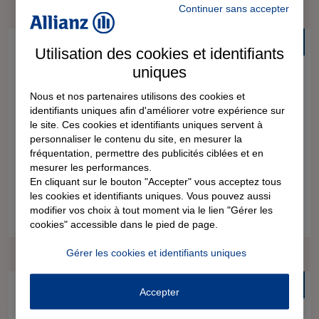
Continuer sans accepter
Gratuit
Utilisation des cookies et identifiants
Résilier un contrat d'assurance
uniques
Vous avez été victime d’un sinistre, mais l’indemnisation
Nous et nos partenaires utilisons des cookies et
que vous attendez de votre assurance tarde à venir, ou ne
identifiants uniques afin d'améliorer votre expérience sur
correspond pas à vos attentes. Que faire dans cette
le site. Ces cookies et identifiants uniques servent à
personnaliser le contenu du site, en mesurer la
situation ? Quels sont vos droits et de quels moyens
fréquentation, permettre des publicités ciblées et en
d’action disposez-vous?
mesurer les performances.
En cliquant sur le bouton "Accepter" vous acceptez tous
les cookies et identifiants uniques. Vous pouvez aussi
modifier vos choix à tout moment via le lien "Gérer les
1 document
3 étapes
5 minutes
cookies" accessible dans le pied de page.
Gérer les cookies et identifiants uniques
Gratuit
Accepter
Lettre de recherche de