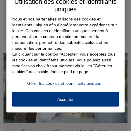
Utilisation des cookies et identifiants
uniques
Lorsque le procureur de la République décide de ne pas
donner de suite à votre plainte, il procède à un classement
Nous et nos partenaires utilisons des cookies et
sans suite. Dans ce cas, il doit vous en indiquer les raisons. Afin
identifiants uniques afin d'améliorer votre expérience sur
de contester ce classement sans suite, vous pouvez : soit
le site. Ces cookies et identifiants uniques servent à
personnaliser le contenu du site, en mesurer la
effectuer un recours hiérarchique, soit porter ...
fréquentation, permettre des publicités ciblées et en
mesurer les performances.
En cliquant sur le bouton "Accepter" vous acceptez tous
les cookies et identifiants uniques. Vous pouvez aussi
modifier vos choix à tout moment via le lien "Gérer les
cookies" accessible dans le pied de page.
Gérer les cookies et identifiants uniques
Accepter
Mon ex-conjoint n'a pas récupéré notre