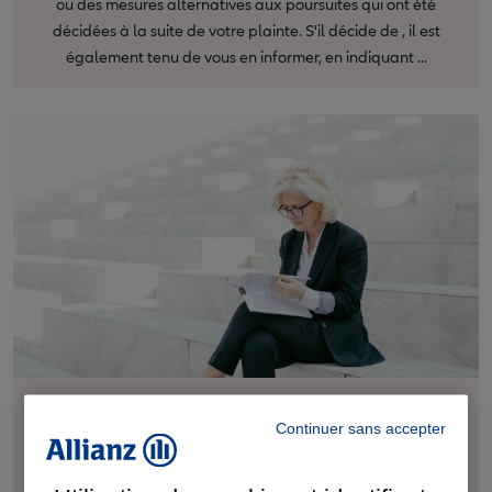
ou des mesures alternatives aux poursuites qui ont été
décidées à la suite de votre plainte. S'il décide de , il est
également tenu de vous en informer, en indiquant ...
J'ai déposé plainte et je viens de recevoir un
courrier qui m'informe du classement sans
Continuer sans accepter
suite. Quels sont les recours pour contester ce
classement ?