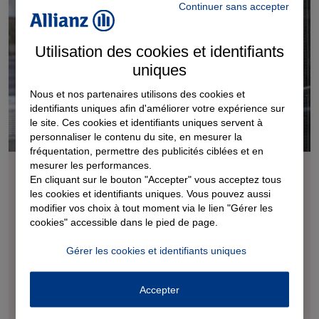
Continuer sans accepter
Utilisation des cookies et identifiants
uniques
Nous et nos partenaires utilisons des cookies et
identifiants uniques afin d'améliorer votre expérience sur
le site. Ces cookies et identifiants uniques servent à
personnaliser le contenu du site, en mesurer la
fréquentation, permettre des publicités ciblées et en
mesurer les performances.
L'administration fiscale m'adresse une
En cliquant sur le bouton "Accepter" vous acceptez tous
procédure de rectification. Quel est le délai
les cookies et identifiants uniques. Vous pouvez aussi
de reprise de l’administration ?
modifier vos choix à tout moment via le lien "Gérer les
cookies" accessible dans le pied de page.
Les informations renseignées dans la déclaration de revenu
sont parfois erronées, inexactes ou insuffisantes.
Gérer les cookies et identifiants uniques
L’administration fiscale peut effectuer des rectifications dans
le cadre d’une procédure de rectification contradictoire
Accepter
pendant un temps limité. C’est ce qu’on appelle le droit de