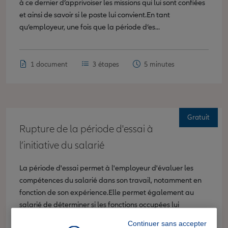
à ce dernier d’apprivoiser les missions qui lui sont confiées
et ainsi de savoir si le poste lui convient.En tant
qu’employeur, une fois que la période d’es...
1 document
3 étapes
5 minutes
Gratuit
Rupture de la période d'essai à
l’initiative du salarié
La période d'essai permet à l'employeur d'évaluer les
compétences du salarié dans son travail, notamment en
fonction de son expérience.Elle permet également au
salarié de déterminer si les fonctions occupées lui
conviennent. Il appartient donc également au salarié...
Continuer sans accepter