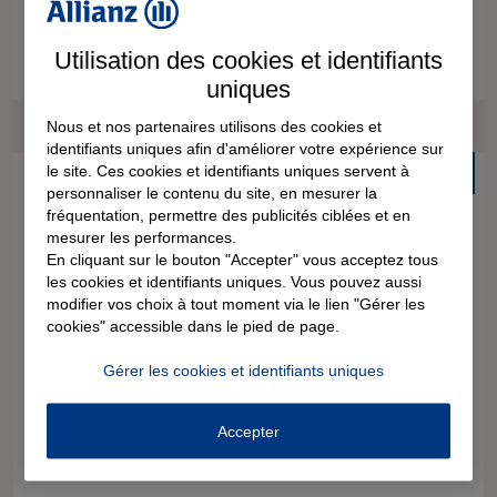
Utilisation des cookies et identifiants
1 document
3 étapes
5 minutes
uniques
Nous et nos partenaires utilisons des cookies et
identifiants uniques afin d'améliorer votre expérience sur
le site. Ces cookies et identifiants uniques servent à
Gratuit
personnaliser le contenu du site, en mesurer la
Demande de rupture
fréquentation, permettre des publicités ciblées et en
conventionnelle par un salarié
mesurer les performances.
En cliquant sur le bouton "Accepter" vous acceptez tous
les cookies et identifiants uniques. Vous pouvez aussi
La rupture conventionnelle du contrat de travail, c’est une
modifier vos choix à tout moment via le lien "Gérer les
démarche qui vise à mettre fin de manière amiable à un
cookies" accessible dans le pied de page.
contrat de travail à durée indéterminée du secteur privé
(CDI). Elle peut être faite à la demande du salarié ou de
Gérer les cookies et identifiants uniques
l’employeur.
Accepter
1 document
3 étapes
5 minutes