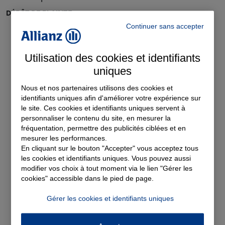
DÉPÔT DE PLAINTE
Continuer sans accepter
Administration
Utilisation des cookies et identifiants
uniques
Consommation
Nous et nos partenaires utilisons des cookies et
Droit pénal
identifiants uniques afin d'améliorer votre expérience sur
le site. Ces cookies et identifiants uniques servent à
Amendes
personnaliser le contenu du site, en mesurer la
fréquentation, permettre des publicités ciblées et en
Circulation routière
mesurer les performances.
Dépôt de plainte
En cliquant sur le bouton "Accepter" vous acceptez tous
les cookies et identifiants uniques. Vous pouvez aussi
Délits/Procédure pénale
modifier vos choix à tout moment via le lien "Gérer les
Droit des victimes
cookies" accessible dans le pied de page.
Avocat
Gérer les cookies et identifiants uniques
Famille