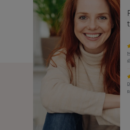
M
d
D
p