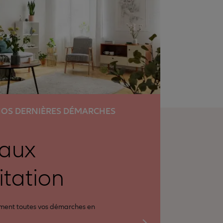
OS DERNIÈRES DÉMARCHES
baux
itation
ement toutes vos démarches en