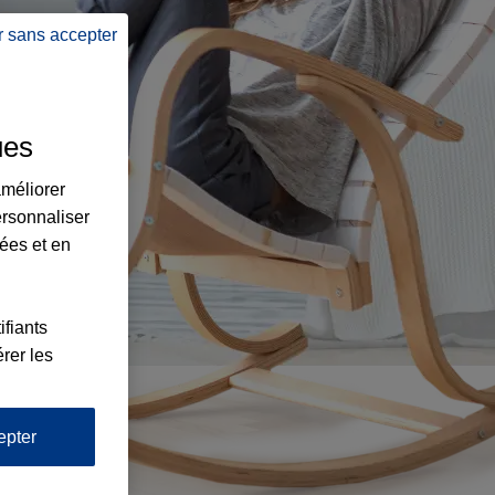
r sans accepter
ues
améliorer
ersonnaliser
lées et en
ifiants
rer les
epter