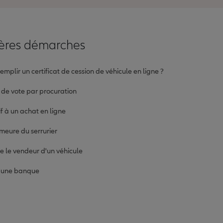
ières démarches
plir un certificat de cession de véhicule en ligne ?
 de vote par procuration
tif à un achat en ligne
meure du serrurier
re le vendeur d'un véhicule
c une banque