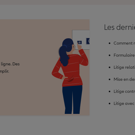
Les dern
Comment rem
Formulaire
ligne. Des
Litige rela
plir.
Mise en de
Litige cont
Litige ave