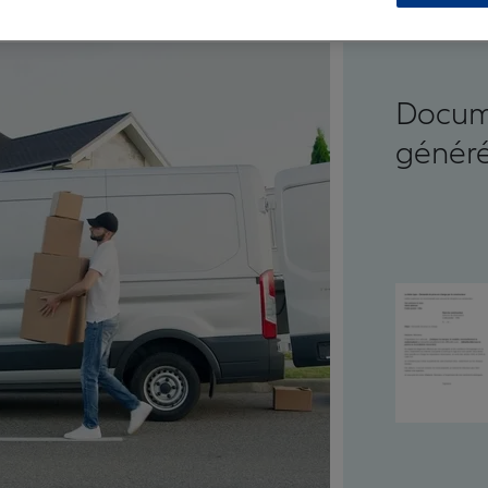
Docum
généré