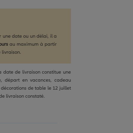
 une date ou un délai, il a
ours
au maximum à partir
livraison.
la date de livraison constitue une
ge, départ en vacances, cadeau
 décorations de table le 12 juillet
de livraison constaté.