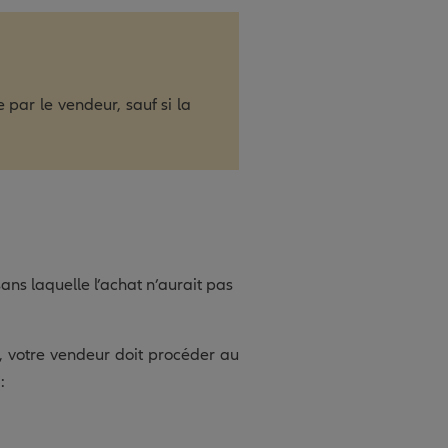
par le vendeur, sauf si la
ans laquelle l’achat n’aurait pas
on, votre vendeur doit procéder au
: