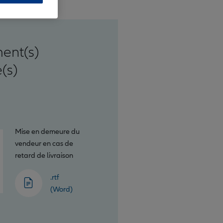
ent(s)
(s)
Mise en demeure du
vendeur en cas de
retard de livraison
.rtf
(Word)