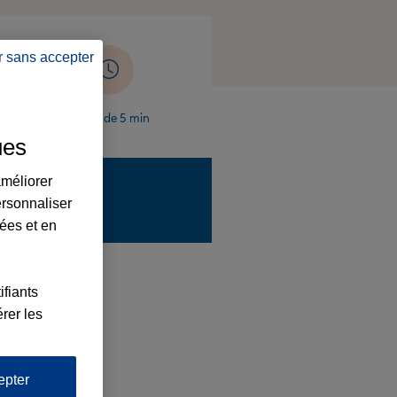
r sans accepter
apes
Moins de 5 min
ues
améliorer
ersonnaliser
lées et en
ifiants
rer les
epter