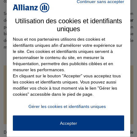
résilié
contrat de bail peut être
.
Continuer sans accepter
Sans action de la part du locataire après réception de la mise en
Utilisation des cookies et identifiants
demeure, vous devez lui faire délivrer un
commandement
de payer
par un commissaire de justice. Il s’agit d’un acte juridique dressant un
uniques
bilan complet et détaillé de la dette locative. Votre locataire dispose
Nous et nos partenaires utilisons des cookies et
de six semaines pour s’en acquitter. Il s’agit d’une procédure dont le
identifiants uniques afin d'améliorer votre expérience sur
montant est à la charge du locataire.
le site. Ces cookies et identifiants uniques servent à
personnaliser le contenu du site, en mesurer la
fréquentation, permettre des publicités ciblées et en
mesurer les performances.
En cliquant sur le bouton "Accepter" vous acceptez tous
Bon à savoir
les cookies et identifiants uniques. Vous pouvez aussi
modifier vos choix à tout moment via le lien "Gérer les
Le commandement de payer est le moyen dont vous
cookies" accessible dans le pied de page.
disposez pour obtenir rapidement et sans frais une décision
Gérer les cookies et identifiants uniques
de justice. Elle ne permet cependant pas d’obtenir
l’expulsion de votre locataire.
Accepter
Dans un délai de 15 jours après la délivrance du commandement de