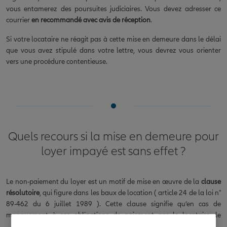
vous entamerez des poursuites judiciaires. Vous devez adresser ce
courrier
en recommandé avec avis de réception
.
Si votre locataire ne réagit pas à cette mise en demeure dans le délai
que vous avez stipulé dans votre lettre, vous devrez vous orienter
vers une procédure contentieuse.
Quels recours si la mise en demeure pour
loyer impayé est sans effet ?
Le non-paiement du loyer est un motif de mise en œuvre de la
clause
résolutoire
, qui figure dans les baux de location ( article 24 de la loi n°
89-462 du 6 juillet 1989 ). Cette clause signifie qu’en cas de
manquement à ses obligations de paiement par le locataire, le