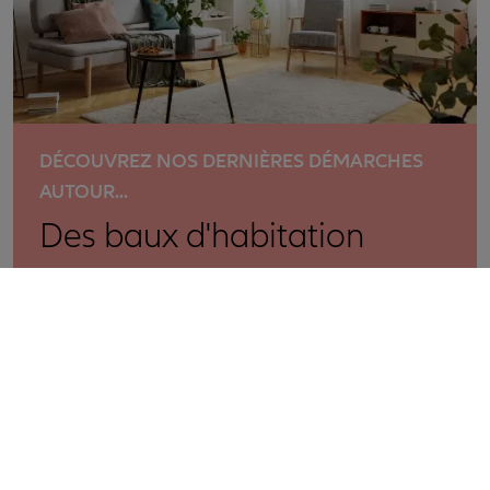
DÉCOUVREZ NOS DERNIÈRES DÉMARCHES
AUTOUR...
Des baux d'habitation
Effectuez gratuitement toutes vos démarches en
ligne.
Des formulaires dynamiques, simples et rapides à
remplir.