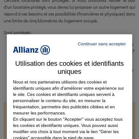
Certains locataires sont protégés. Si vous souhaitez résilier le bail
d’un locataire protégé, vous devez lui proposer un autre logement qui
répond à ses besoins et ses possibilités (financières et physiques) dans
une limite de cinq kilomètres du logement occupé.
Sont protégés :
Continuer sans accepter
Les locataires âgés de plus de 70 ans et avec des ressources
inférieures à 1,5 fois le SMIC, si le bail a été signé avant le 27
mars 2014.
Utilisation des cookies et identifiants
Les locataires âgés de plus de 65 ans et avec des ressources
uniques
leur permettant l’attribution d’un logement social, si le bail
Nous et nos partenaires utilisons des cookies et
a été signé après le 27 mars 2014.
identifiants uniques afin d'améliorer votre expérience sur
le site. Ces cookies et identifiants uniques servent à
personnaliser le contenu du site, en mesurer la
fréquentation, permettre des publicités ciblées et en
mesurer les performances.
Bon à savoir
En cliquant sur le bouton "Accepter" vous acceptez tous
les cookies et identifiants uniques. Vous pouvez aussi
Les locataires décrits ci-dessus ne sont pas protégés dans
modifier vos choix à tout moment via le lien "Gérer les
les cas où le bailleur remplit lui-même ces conditions d’âge
cookies" accessible dans le pied de page.