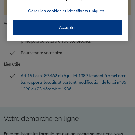
ou de ressources.
Gérer les cookies et identifiants uniques
Vous pouvez également demander la résiliation du bail :
Accepter
Pour reprendre votre bien et en faire votre résidence
principale ou celle d’un de vos proches
Pour vendre votre bien
Lien utile
Art 15 Loi n° 89-462 du 6 juillet 1989 tendant à améliorer
les rapports locatifs et portant modification de la loi n° 86-
1290 du 23 décembre 1986.
Votre démarche en ligne
En remplissant les formulaires que nous vous soumettons, vous