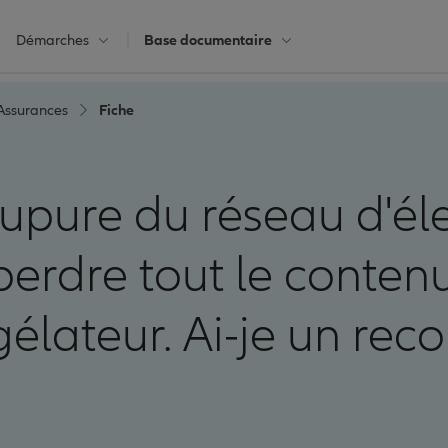
Démarches
Base documentaire
Assurances
Fiche
upure du réseau d'élec
 perdre tout le conte
élateur. Ai-je un reco