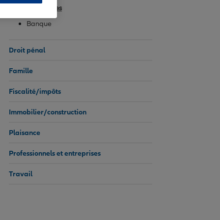
Assurances
Banque
Droit pénal
Famille
Fiscalité/impôts
Immobilier/construction
Plaisance
Professionnels et entreprises
Travail