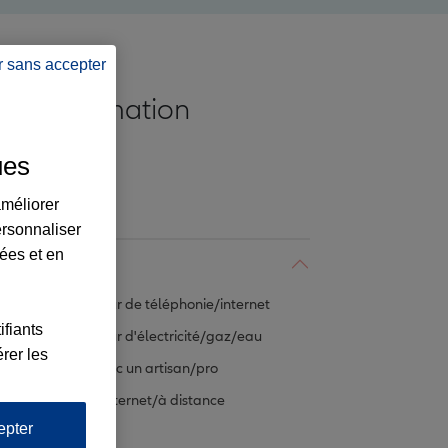
r sans accepter
Consommation
ASSURANCES
ues
améliorer
Administration
ersonnaliser
lées et en
Consommation
Opérateur de téléphonie/internet
ifiants
Opérateur d'électricité/gaz/eau
rer les
Litige avec un artisan/pro
Achats Internet/à distance
epter
Achats