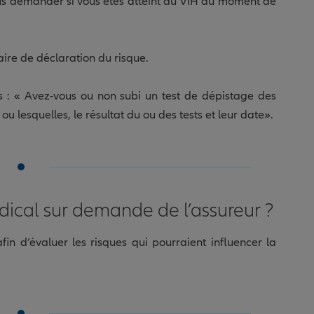
s demander si vous êtes atteint du VIH au moment de
aire de déclaration du risque.
s : « Avez-vous ou non subi un test de dépistage des
ou lesquelles, le résultat du ou des tests et leur date».
ical sur demande de l’assureur ?
n d’évaluer les risques qui pourraient influencer la