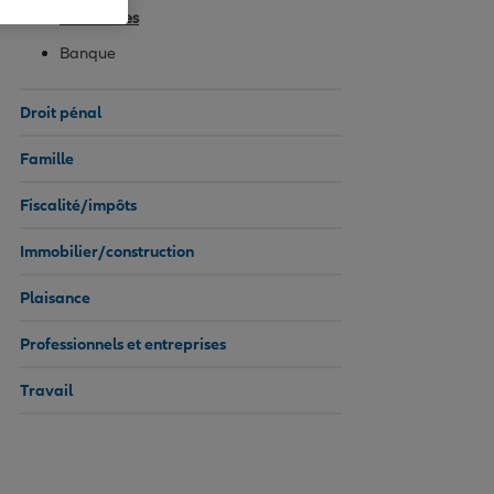
Assurances
Banque
Droit pénal
Famille
Fiscalité/impôts
Immobilier/construction
Plaisance
Professionnels et entreprises
Travail