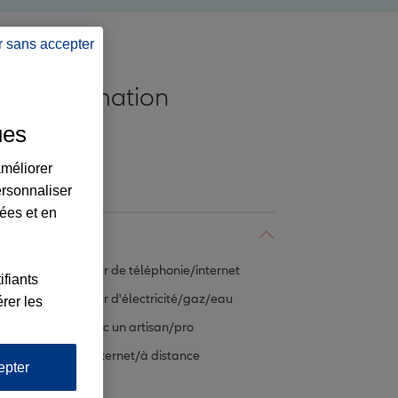
r sans accepter
Consommation
ues
ASSURANCES
améliorer
ersonnaliser
Administration
lées et en
Consommation
Opérateur de téléphonie/internet
ifiants
Opérateur d'électricité/gaz/eau
rer les
Litige avec un artisan/pro
Achats Internet/à distance
epter
Achats