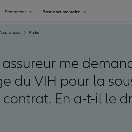
Démarches
Base documentaire
Assurances
Fiche
assureur me deman
e du VIH pour la sou
 contrat. En a-t-il le dr