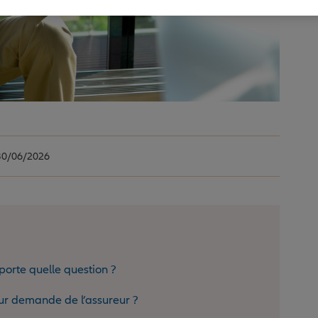
0/06/2026
mporte quelle question ?
ur demande de l’assureur ?