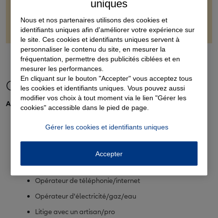
uniques
actives dans ce type de contentieux et peuvent vous aider à
déterminer la part minimale de la participation à laquelle vous
Nous et nos partenaires utilisons des cookies et
pouvez en principe prétendre.
identifiants uniques afin d'améliorer votre expérience sur
le site. Ces cookies et identifiants uniques servent à
personnaliser le contenu du site, en mesurer la
fréquentation, permettre des publicités ciblées et en
mesurer les performances.
En cliquant sur le bouton "Accepter" vous acceptez tous
Consommation
les cookies et identifiants uniques. Vous pouvez aussi
modifier vos choix à tout moment via le lien "Gérer les
ASSURANCES
cookies" accessible dans le pied de page.
Gérer les cookies et identifiants uniques
Administration
Accepter
Consommation
Opérateur de téléphonie/internet
Opérateur d'électricité/gaz/eau
Litige avec un artisan/pro