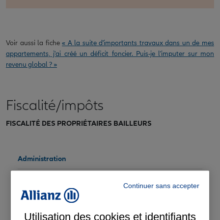
Voir aussi la fiche
« A la suite d'importants travaux dans un de mes
appartements, j'ai créé un déficit foncier. Puis-je l'imputer sur mon
revenu global ? »
Fiscalité/impôts
FISCALITÉ DES PROPRIÉTAIRES BAILLEURS
Administration
Consommation
Continuer sans accepter
Droit pénal
Utilisation des cookies et identifiants