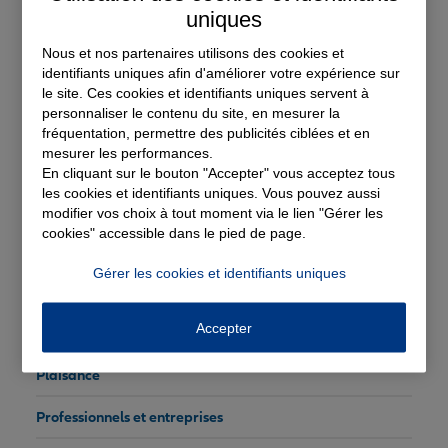
Famille
uniques
Fiscalité/impôts
Nous et nos partenaires utilisons des cookies et
identifiants uniques afin d'améliorer votre expérience sur
Délais/rectification/redressement
le site. Ces cookies et identifiants uniques servent à
personnaliser le contenu du site, en mesurer la
Taxe d'habitation
fréquentation, permettre des publicités ciblées et en
Déductions fiscales/crédit d'impôts
mesurer les performances.
En cliquant sur le bouton "Accepter" vous acceptez tous
Imposition/rattachement
les cookies et identifiants uniques. Vous pouvez aussi
modifier vos choix à tout moment via le lien "Gérer les
Fiscalité des propriétaires bailleurs
cookies" accessible dans le pied de page.
Fiscalité de l'assurance vie
Gérer les cookies et identifiants uniques
ISF
Accepter
Immobilier/construction
Plaisance
Professionnels et entreprises