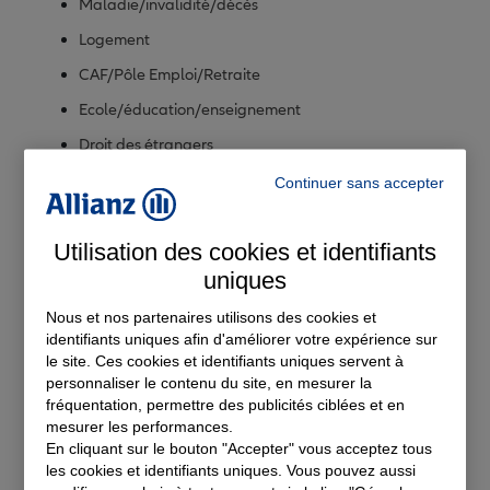
Maladie/invalidité/décès
Logement
CAF/Pôle Emploi/Retraite
Ecole/éducation/enseignement
Droit des étrangers
Responsabilité de l’Etat et des collectivités
Continuer sans accepter
Consommation
Utilisation des cookies et identifiants
uniques
Droit pénal
Nous et nos partenaires utilisons des cookies et
Famille
identifiants uniques afin d'améliorer votre expérience sur
le site. Ces cookies et identifiants uniques servent à
Fiscalité/impôts
personnaliser le contenu du site, en mesurer la
fréquentation, permettre des publicités ciblées et en
Immobilier/construction
mesurer les performances.
En cliquant sur le bouton "Accepter" vous acceptez tous
Plaisance
les cookies et identifiants uniques. Vous pouvez aussi