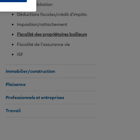
Taxe d'habitation
Déductions fiscales/crédit d'impôts
Imposition/rattachement
Fiscalité des propriétaires bailleurs
Fiscalité de l'assurance vie
ISF
Immobilier/construction
Plaisance
Professionnels et entreprises
Travail