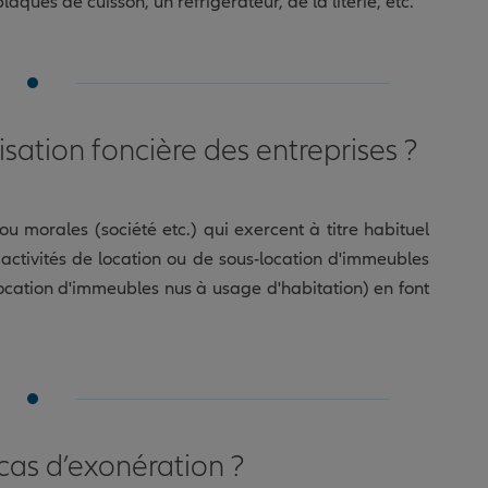
ques de cuisson, un réfrigérateur, de la literie, etc.
isation foncière des entreprises ?
u morales (société etc.) qui exercent à titre habituel
s activités de location ou de sous-location d'immeubles
-location d'immeubles nus à usage d'habitation) en font
s cas d’exonération ?