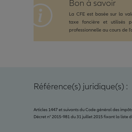
Bon à savoir
La CFE est basée sur la val
taxe foncière et utilisés 
professionnelle au cours de l
Référence(s) juridique(s) :
Articles 1447 et suivants du Code général des impôts
Décret n° 2015-981 du 31 juillet 2015 fixant la list