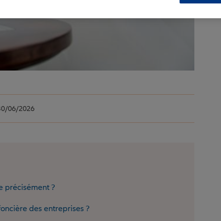
0/06/2026
e précisément ?
foncière des entreprises ?