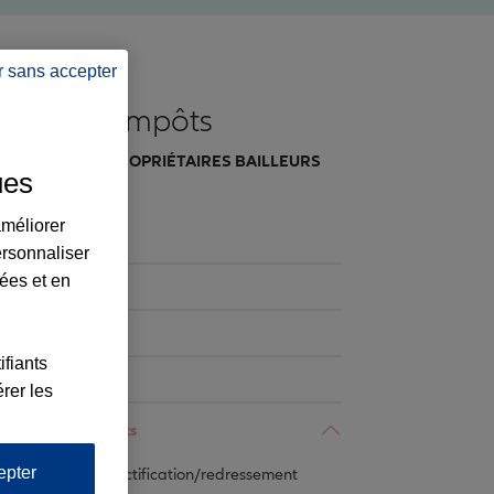
r sans accepter
Fiscalité/impôts
FISCALITÉ DES PROPRIÉTAIRES BAILLEURS
ues
améliorer
Administration
ersonnaliser
lées et en
Consommation
Droit pénal
ifiants
Famille
rer les
Fiscalité/impôts
epter
Délais/rectification/redressement