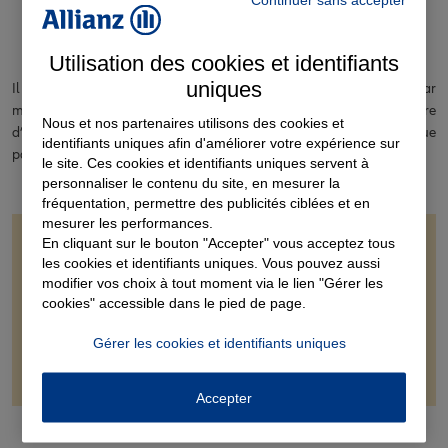
pensions alimentaires
Utilisation des cookies et identifiants
uniques
Il s’agit d’une allocation de soutien familial (ASF) de 187.24 euros par
mois et par enfant, versée par la caisse d’allocation familiale à titre
Nous et nos partenaires utilisons des cookies et
d’avance à toute famille monoparentale qui ne perçoit pas ou que
identifiants uniques afin d'améliorer votre expérience sur
partiellement la pension alimentaire.
le site. Ces cookies et identifiants uniques servent à
personnaliser le contenu du site, en mesurer la
fréquentation, permettre des publicités ciblées et en
mesurer les performances.
En cliquant sur le bouton "Accepter" vous acceptez tous
Bon à savoir
les cookies et identifiants uniques. Vous pouvez aussi
modifier vos choix à tout moment via le lien "Gérer les
cookies" accessible dans le pied de page.
Pour toutes les familles monoparentales ayant une
pension alimentaire inférieure au montant de l'ASF, la
Gérer les cookies et identifiants uniques
caisse d’allocation familiale pourra verser le complément
permettant d'atteindre le montant de l'ASF.
Accepter