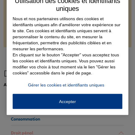
Utilisation des cookies et identifiants
barreau de l’avocat concerné. La décision du bâtonnier peut être
uniques
contestée devant le premier président de la cour d’appel dans un
délai d’un mois, par lettre recommandée avec demande d’avis
Nous et nos partenaires utilisons des cookies et
de réception. Si la contestation est relative aux honoraires du
identifiants uniques afin d'améliorer votre expérience sur
bâtonnier, celle-ci est portée devant le président du tribunal
le site. Ces cookies et identifiants uniques servent à
judiciaire.
personnaliser le contenu du site, en mesurer la
fréquentation, permettre des publicités ciblées et en
mesurer les performances.
En cliquant sur le bouton "Accepter" vous acceptez tous
les cookies et identifiants uniques. Vous pouvez aussi
modifier vos choix à tout moment via le lien "Gérer les
Droit pénal
cookies" accessible dans le pied de page.
AVOCAT
Gérer les cookies et identifiants uniques
Accepter
Administration
Consommation
Droit pénal