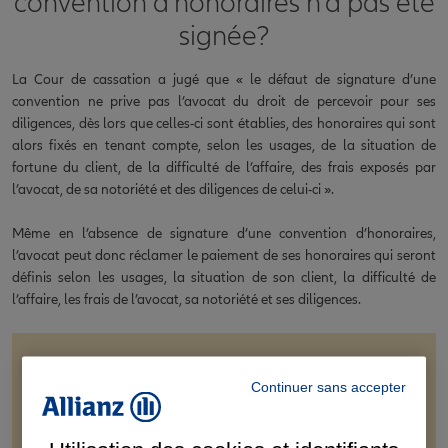
convention d’honoraires n’a pas été
signée?
La Cour de cassation a jugé que « le défaut de signature d’une
convention ne prive pas l’avocat du droit de percevoir pour ses
diligences, dès lors que celles-ci sont établies, des honoraires qui sont
alors fixés en tenant compte, selon les usages, de la situation de
fortune du client, de la difficulté de l’affaire, des frais exposés par
l’avocat, de sa notoriété et des diligences de celui-ci ».
Même en l’absence de signature d’une convention d’honoraires,
l’avocat peut donc réclamer le paiement de ses honoraires qui seront
définis selon les usages, la situation de son client, la difficulté de
l’affaire, les frais de l’avocat, sa notoriété et ses diligences.
Bon à savoir
Continuer sans accepter
Les contestations concernant le montant et le recouvrement des
honoraires des avocats doivent être présentées au bâtonnier du