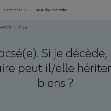
Démarches
Base documentaire
e/PACS
Fiche
pacsé(e). Si je décèd
re peut-il/elle hérit
biens ?