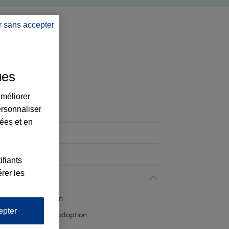
r sans accepter
Famille
ues
MARIAGE/PACS
améliorer
ersonnaliser
Administration
lées et en
Consommation
Droit pénal
ifiants
rer les
Famille
Succession
epter
Filiation/adoption