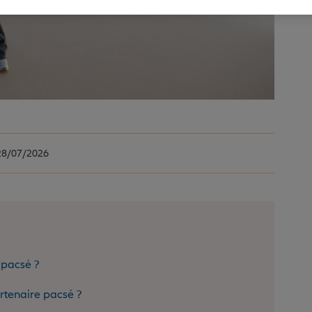
8/07/2026
 pacsé ?
rtenaire pacsé ?