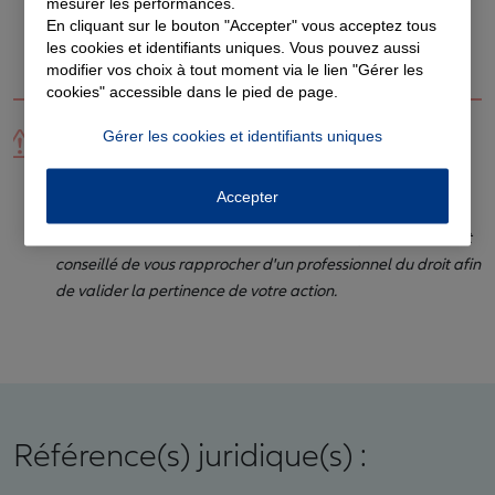
mesurer les performances.
En cliquant sur le bouton "Accepter" vous acceptez tous
les cookies et identifiants uniques. Vous pouvez aussi
modifier vos choix à tout moment via le lien "Gérer les
cookies" accessible dans le pied de page.
Vous souhaitez-signaler un problème sur cette
Gérer les cookies et identifiants uniques
fiche juridique ?
Signalez-le
Accepter
Notre équipe s'efforce de mettre régulièrement à jour le
contenu de chacune des fiches. Néanmoins, il est fortement
conseillé de vous rapprocher d'un professionnel du droit afin
de valider la pertinence de votre action.
Référence(s) juridique(s) :