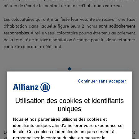
décider de répartir le montant de la taxe d’habitation entre eux.
Les colocataires qui ont manifesté leur volonté de recevoir une taxe
d’habitation dans laquelle figure leurs 2 noms
sont solidairement
responsables
. Ainsi, un seul colocataire pourra être tenu au paiement
de la totalité de la taxe d’habitation à charge pour lui de se retourner
contre le colocataire défaillant.
Continuer sans accepter
Existe-t-il des mesures
d’exonération particulières de la
Utilisation des cookies et identifiants
taxe d’habitation en cas de
uniques
colocation ?
Nous et nos partenaires utilisons des cookies et
identifiants uniques afin d'améliorer votre expérience sur
le site. Ces cookies et identifiants uniques servent à
Depuis le 1er janvier 2020, la taxe d'habitation a été progressivement
personnaliser le contenu du site, en mesurer la