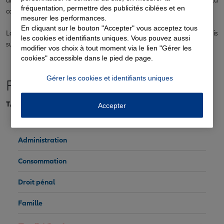
diminuée pour les foyers les plus modestes, en fonction de la
fréquentation, permettre des publicités ciblées et en
composition du foyer et du revenu fiscal de référence.
mesurer les performances.
En cliquant sur le bouton "Accepter" vous acceptez tous
La taxe d'habitation sur les résidences principales est désormais
les cookies et identifiants uniques. Vous pouvez aussi
supprimée depuis le 1er janvier 2023.
modifier vos choix à tout moment via le lien "Gérer les
cookies" accessible dans le pied de page.
Gérer les cookies et identifiants uniques
Fiscalité/impôts
TAXE D'HABITATION
Accepter
Administration
Consommation
Droit pénal
Famille