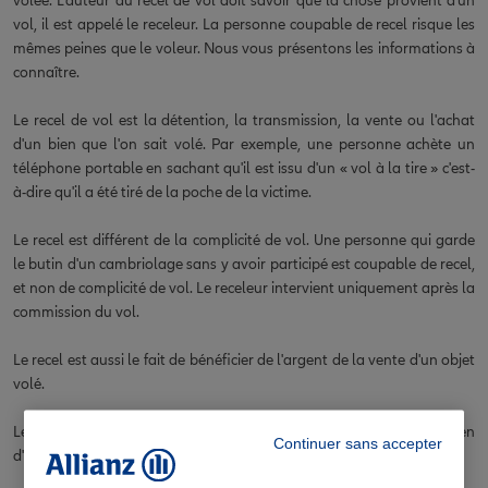
volée. L'auteur du recel de vol doit savoir que la chose provient d'un
vol, il est appelé le receleur. La personne coupable de recel risque les
mêmes peines que le voleur. Nous vous présentons les informations à
connaître.
Le recel de vol est la détention, la transmission, la vente ou l'achat
d'un bien que l'on sait volé. Par exemple, une personne achète un
téléphone portable en sachant qu'il est issu d'un « vol à la tire » c'est-
à-dire qu'il a été tiré de la poche de la victime.
Le recel est différent de la complicité de vol. Une personne qui garde
le butin d'un cambriolage sans y avoir participé est coupable de recel,
et non de complicité de vol. Le receleur intervient uniquement après la
commission du vol.
Le recel est aussi le fait de bénéficier de l'argent de la vente d'un objet
volé.
Le recel ne concerne pas la personne de bonne foi qui achète un bien
Continuer sans accepter
d'occasion en pensant qu'il appartient au revendeur.