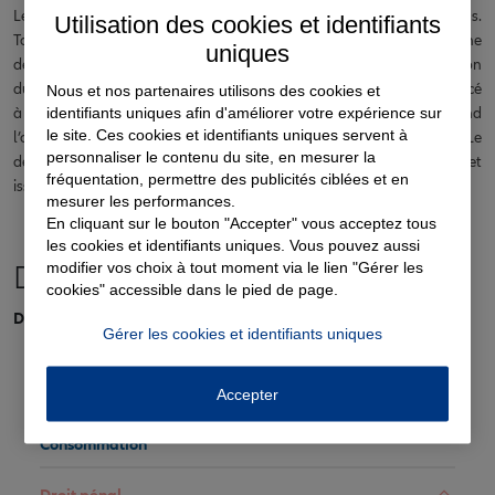
Le délai de prescription du recel de vol est également de 6 ans.
Utilisation des cookies et identifiants
Toutefois ce délai commence à courir à partir du jour où le receleur ne
uniques
détient plus l'objet volé. En pratique, si l’objet volé reste en possession
du receleur pendant 6 ans, le délai de prescription n’a pas commencé
Nous et nos partenaires utilisons des cookies et
identifiants uniques afin d'améliorer votre expérience sur
à courir donc le délit n'est pas prescrit. En revanche, si le receleur vend
le site. Ces cookies et identifiants uniques servent à
l’objet issu du vol, le délai de prescription commencera à courir. Le
personnaliser le contenu du site, en mesurer la
délit ne sera prescrit que six années révolues après la vente de l'objet
fréquentation, permettre des publicités ciblées et en
issu du vol dans cet exemple précis.
mesurer les performances.
En cliquant sur le bouton "Accepter" vous acceptez tous
les cookies et identifiants uniques. Vous pouvez aussi
modifier vos choix à tout moment via le lien "Gérer les
Droit pénal
cookies" accessible dans le pied de page.
DÉLITS/PROCÉDURE PÉNALE
Gérer les cookies et identifiants uniques
Accepter
Administration
Consommation
Droit pénal