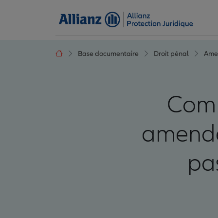
Base documentaire
Droit pénal
Ame
Comm
amende 
pas