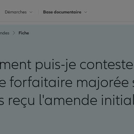
Démarches
Base documentaire
ndes
Fiche
ent puis-je conteste
forfaitaire majorée si
 reçu l'amende initia