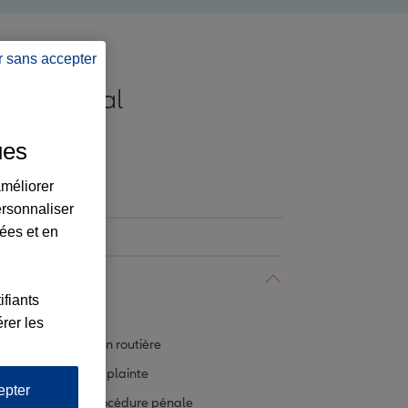
r sans accepter
Droit pénal
AMENDES
ues
améliorer
Administration
ersonnaliser
lées et en
Consommation
Droit pénal
ifiants
Amendes
rer les
Circulation routière
Dépôt de plainte
epter
Délits/Procédure pénale