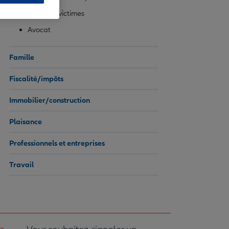
Droit des victimes
Avocat
Famille
Fiscalité/impôts
Immobilier/construction
Plaisance
Professionnels et entreprises
Travail