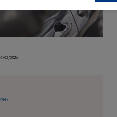
6/02/2026
orée?