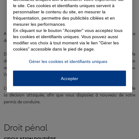
le site. Ces cookies et identifiants uniques servent à
Comment effectuer un référé-
personnaliser le contenu du site, en mesurer la
suspension ?
fréquentation, permettre des publicités ciblées et en
mesurer les performances.
En cliquant sur le bouton "Accepter" vous acceptez tous
A la suite du dépôt ou de l’envoi de votre requête en annulation de la
les cookies et identifiants uniques. Vous pouvez aussi
décision de suspension, vous pouvez saisir le juge des référés.
modifier vos choix à tout moment via le lien "Gérer les
cookies" accessible dans le pied de page.
Déposez ou adressez par lettre recommandée une requête au greffe
du tribunal administratif comportant l’exposé des faits, vos
Gérer les cookies et identifiants uniques
arguments, et justifier de l’urgence de l’affaire. Votre requête, ou
l’enveloppe qui la contient, doit bien indiquer la mention « référé ».
Accepter
L’objectif de cette demande est d’obtenir au plus vite la suspension de
la décision attaquée, afin que vous disposiez à nouveau de votre
permis de conduire.
Droit pénal
CIRCULATION ROUTIÈRE