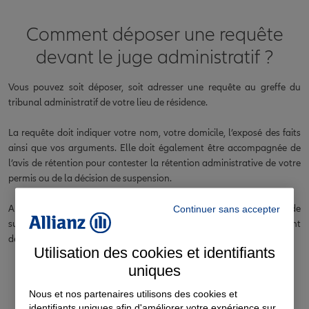
Comment déposer une requête
devant le juge administratif ?
Vous pouvez soit déposer, soit adresser une requête au greffe du
tribunal administratif de votre lieu de résidence.
La requête doit indiquer votre nom, votre domicile, l’exposé des faits
ainsi que vos arguments. Elle doit également être accompagnée de
l’avis de rétention pour contester la rétention administrative de votre
permis ou de la décision de suspension.
A la suite de cela, effectuez un « référé-suspension » dans le but de
Continuer sans accepter
suspendre la décision administrative, en attendant le jugement
définitif susceptible d’annuler la suspension de votre permis.
Utilisation des cookies et identifiants
uniques
Nous et nos partenaires utilisons des cookies et
identifiants uniques afin d'améliorer votre expérience sur